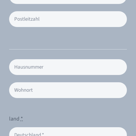
land
*